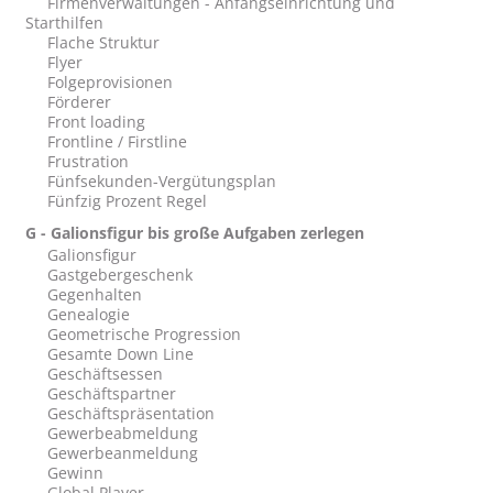
Firmenverwaltungen - Anfangseinrichtung und
Starthilfen
Flache Struktur
Flyer
Folgeprovisionen
Förderer
Front loading
Frontline / Firstline
Frustration
Fünfsekunden-Vergütungsplan
Fünfzig Prozent Regel
G - Galionsfigur bis große Aufgaben zerlegen
Galionsfigur
Gastgebergeschenk
Gegenhalten
Genealogie
Geometrische Progression
Gesamte Down Line
Geschäftsessen
Geschäftspartner
Geschäftspräsentation
Gewerbeabmeldung
Gewerbeanmeldung
Gewinn
Global Player