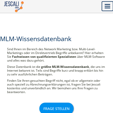
Tog
nav
MLM-Wissensdatenbank
Sind Ihnen im Bereich des Network Marketing bzw. Multi-Level-
Marketings oder im Direktvertrieb Begriffe unbekannt? Hier erhalten
Sie
Fachwissen von qualifizierten Spezialisten
über MLM-Software
und alles was dazu gehört.
Diese Datenbank ist die
größte MLM-Wissensdatenbank
, die uns im
Internet bekannt ist. Teils sind Begriffe kurz und knapp erklärt bis hin
zu sehr ausführlichen Beiträgen.
Finden Sie Ihren gesuchten Begriff nicht, egal ob er allgemein oder
auch speziell zu Abrechnungserklärungen ist, fragen Sie bei Jescali
kostenlos und unverbindlich an. Wir bemühen uns Ihre Fragen zu
beantworten.
FRAGE STELLEN