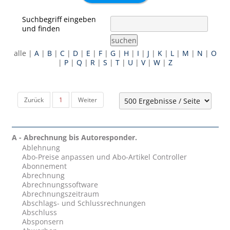
Suchbegriff eingeben
und finden
suchen
alle
|
A
|
B
|
C
|
D
|
E
|
F
|
G
|
H
|
I
|
J
|
K
|
L
|
M
|
N
|
O
|
P
|
Q
|
R
|
S
|
T
|
U
|
V
|
W
|
Z
Zurück
1
Weiter
A - Abrechnung bis Autoresponder.
Ablehnung
Abo-Preise anpassen und Abo-Artikel Controller
Abonnement
Abrechnung
Abrechnungssoftware
Abrechnungszeitraum
Abschlags- und Schlussrechnungen
Abschluss
Absponsern