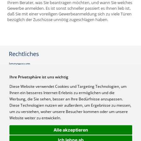
Ihrem Berater, was Sie beantragen möchten, und wann Sie welches
Gewerbe anmelden. Es ist sonst schneller passiert es Ihnen lieb ist,
daß Sie mit einer voreiligen Gewerbeanmeldung sich zu viele Türen
bezüglich der Zuschüsse unnötig zugeschlagen haben.
Rechtliches
Impressum
AGB
Datenschutzerklärung
Ihre Privatsphäre ist uns wichtig
Widerrufsbelehrung
Diese Website verwendet Cookies und Targeting Technologien, um
Ihnen ein besseres Internet-Erlebnis zu ermöglichen und die
Werbung, die Sie sehen, besser an Ihre Bedürfnisse anzupassen.
Infos
Diese Technologien nutzen wir außerdem, um Ergebnisse zu messen,
um zu verstehen, woher unsere Besucher kommen oder um unsere
Frage stellen
Login
Website weiter zu entwickeln.
Referenzen
Alle akzeptieren
Preise inkl. MwSt
Ich lehne ab