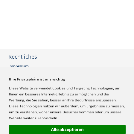
Rechtliches
Impressum
AGB
Datenschutzerklärung
Ihre Privatsphäre ist uns wichtig
Widerrufsbelehrung
Diese Website verwendet Cookies und Targeting Technologien, um
Ihnen ein besseres Internet-Erlebnis zu ermöglichen und die
Werbung, die Sie sehen, besser an Ihre Bedürfnisse anzupassen.
Infos
Diese Technologien nutzen wir außerdem, um Ergebnisse zu messen,
Frage stellen
um zu verstehen, woher unsere Besucher kommen oder um unsere
Login
Website weiter zu entwickeln.
Referenzen
Preise inkl. MwSt
Alle akzeptieren