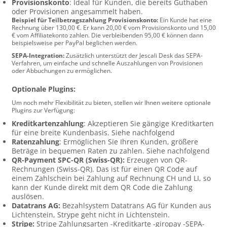
Provisionskonto
: Ideal für Kunden, die bereits Guthaben
oder Provisionen angesammelt haben.
Beispiel für Teilbetragszahlung Provisionskonto:
Ein Kunde hat eine
Rechnung über 130,00 €. Er kann 20,00 € vom Provisionskonto und 15,00
€ vom Affiliatekonto zahlen. Die verbleibenden 95,00 € können dann
beispielsweise per PayPal beglichen werden.
SEPA-Integration:
Zusätzlich unterstützt der Jescali Desk das SEPA-
Verfahren, um einfache und schnelle Auszahlungen von Provisionen
oder Abbuchungen zu ermöglichen.
Optionale Plugins:
Um noch mehr Flexibilität zu bieten, stellen wir Ihnen weitere optionale
Plugins zur Verfügung:
Kreditkartenzahlung
: Akzeptieren Sie gängige Kreditkarten
für eine breite Kundenbasis. Siehe nachfolgend
Ratenzahlung
: Ermöglichen Sie Ihren Kunden, größere
Beträge in bequemen Raten zu zahlen. Siehe nachfolgend
QR-Payment SPC-QR (Swiss-QR):
Erzeugen von QR-
Rechnungen (Swiss-QR). Das ist für einen QR Code auf
einem Zahlschein bei Zahlung auf Rechnung CH und LI, so
kann der Kunde direkt mit dem QR Code die Zahlung
auslösen.
Datatrans AG:
Bezahlsystem Datatrans AG für Kunden aus
Lichtenstein, Strype geht nicht in Lichtenstein.
Stripe:
Stripe Zahlungsarten -Kreditkarte -giropay -SEPA-