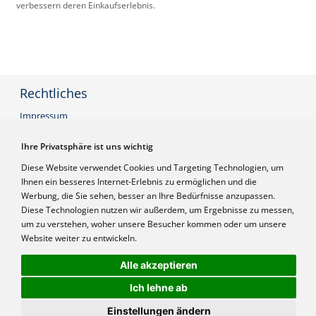
verbessern deren Einkaufserlebnis.
Rechtliches
Impressum
AGB
Datenschutzerklärung
Ihre Privatsphäre ist uns wichtig
Widerrufsbelehrung
Diese Website verwendet Cookies und Targeting Technologien, um
Ihnen ein besseres Internet-Erlebnis zu ermöglichen und die
Werbung, die Sie sehen, besser an Ihre Bedürfnisse anzupassen.
Infos
Diese Technologien nutzen wir außerdem, um Ergebnisse zu messen,
Frage stellen
um zu verstehen, woher unsere Besucher kommen oder um unsere
Login
Website weiter zu entwickeln.
Referenzen
Preise inkl. MwSt
Alle akzeptieren
Ich lehne ab
Einstellungen ändern