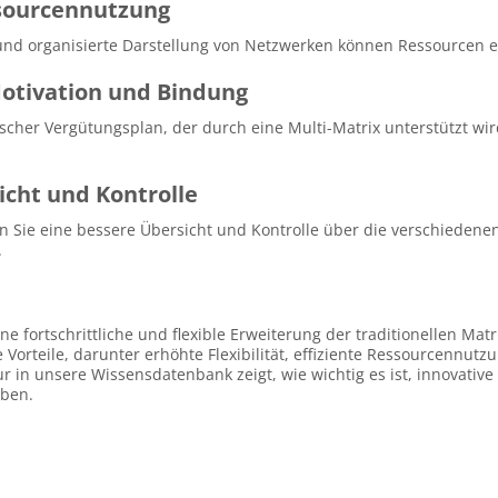
ssourcennutzung
 und organisierte Darstellung von Netzwerken können Ressourcen ef
Motivation und Bindung
ischer Vergütungsplan, der durch eine Multi-Matrix unterstützt wi
icht und Kontrolle
n Sie eine bessere Übersicht und Kontrolle über die verschiedene
.
ine fortschrittliche und flexible Erweiterung der traditionellen Ma
orteile, darunter erhöhte Flexibilität, effiziente Ressourcennutz
r in unsere Wissensdatenbank zeigt, wie wichtig es ist, innovati
iben.