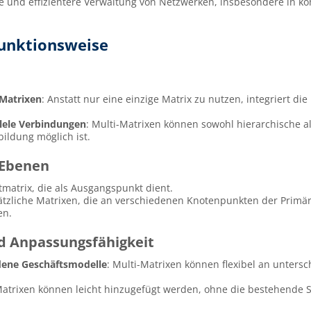
ere und effizientere Verwaltung von Netzwerken, insbesondere in 
Funktionsweise
Matrixen
: Anstatt nur eine einzige Matrix zu nutzen, integriert d
llele Verbindungen
: Multi-Matrixen können sowohl hierarchische a
ildung möglich ist.
 Ebenen
tmatrix, die als Ausgangspunkt dient.
ätzliche Matrixen, die an verschiedenen Knotenpunkten der Primä
en.
und Anpassungsfähigkeit
dene Geschäftsmodelle
: Multi-Matrixen können flexibel an unter
atrixen können leicht hinzugefügt werden, ohne die bestehende St