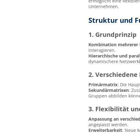
ermöglicht eine flexibl
Unternehmen.
Struktur und 
1. Grundprinzip
Kombination mehrerer 
interagieren.
Hierarchische und para
dynamischere Netzwerkb
2. Verschiedene
Primärmatrix
: Die Haup
Sekundärmatrixen
: Zus
Gruppen abbilden könn
3. Flexibilität 
Anpassung an verschie
angepasst werden.
Erweiterbarkeit
: Neue M