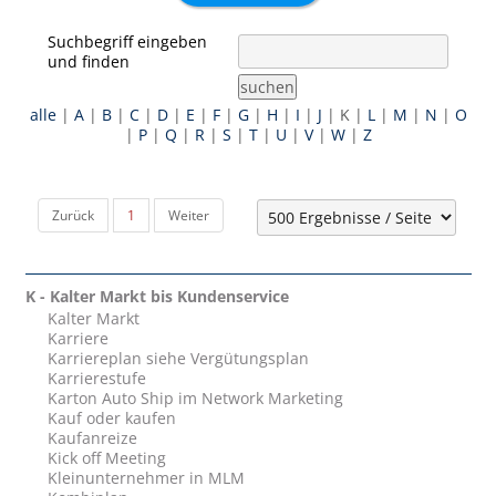
Suchbegriff eingeben
und finden
suchen
alle
|
A
|
B
|
C
|
D
|
E
|
F
|
G
|
H
|
I
|
J
|
K
|
L
|
M
|
N
|
O
|
P
|
Q
|
R
|
S
|
T
|
U
|
V
|
W
|
Z
Zurück
1
Weiter
K - Kalter Markt bis Kundenservice
Kalter Markt
Karriere
Karriereplan siehe Vergütungsplan
Karrierestufe
Karton Auto Ship im Network Marketing
Kauf oder kaufen
Kaufanreize
Kick off Meeting
Kleinunternehmer in MLM