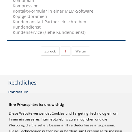
Kombiplan
Kompression
Kontakt-Formular in einer MLM-Software
Kopfgeldprämien
Kunden anstatt Partner einschreiben
Kundendienst
Kundenservice (siehe Kundendienst)
Zurück
1
Weiter
Rechtliches
Impressum
AGB
Datenschutzerklärung
Ihre Privatsphäre ist uns wichtig
Widerrufsbelehrung
Diese Website verwendet Cookies und Targeting Technologien, um
Ihnen ein besseres Internet-Erlebnis zu ermöglichen und die
Werbung, die Sie sehen, besser an Ihre Bedürfnisse anzupassen.
Infos
Diese Technologien nutzen wir außerdem, um Ergebnisse zu messen,