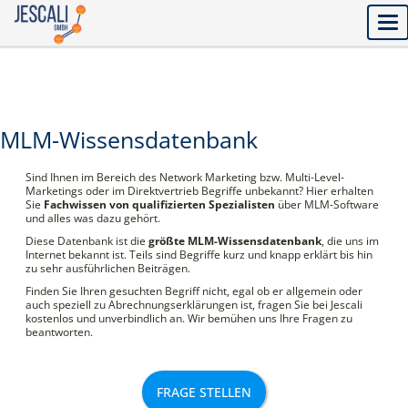
Tog
nav
MLM-Wissensdatenbank
Sind Ihnen im Bereich des Network Marketing bzw. Multi-Level-
Marketings oder im Direktvertrieb Begriffe unbekannt? Hier erhalten
Sie
Fachwissen von qualifizierten Spezialisten
über MLM-Software
und alles was dazu gehört.
Diese Datenbank ist die
größte MLM-Wissensdatenbank
, die uns im
Internet bekannt ist. Teils sind Begriffe kurz und knapp erklärt bis hin
zu sehr ausführlichen Beiträgen.
Finden Sie Ihren gesuchten Begriff nicht, egal ob er allgemein oder
auch speziell zu Abrechnungserklärungen ist, fragen Sie bei Jescali
kostenlos und unverbindlich an. Wir bemühen uns Ihre Fragen zu
beantworten.
FRAGE STELLEN