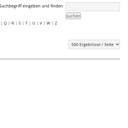
Suchbegriff eingeben und finden
suchen
|
Q
|
R
|
S
|
T
|
U
|
V
|
W
|
Z