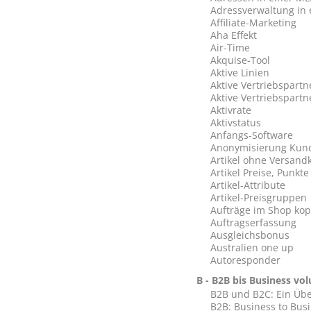
Adressverwaltung in
Affiliate-Marketing
Aha Effekt
Air-Time
Akquise-Tool
Aktive Linien
Aktive Vertriebspartn
Aktive Vertriebspartn
Aktivrate
Aktivstatus
Anfangs-Software
Anonymisierung Kun
Artikel ohne Versand
Artikel Preise, Punkt
Artikel-Attribute
Artikel-Preisgruppen
Aufträge im Shop kop
Auftragserfassung
Ausgleichsbonus
Australien one up
Autoresponder
B - B2B bis Business vo
B2B und B2C: Ein Übe
B2B: Business to Bus