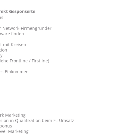
irekt Gesponserte
ns
r Network-Firmengründer
tware finden
t mit Kreisen
tion
ny
ehe Frontline / Firstline)
ktes Einkommen
.
rk Marketing
on in Qualifikation beim FL-Umsatz
bonus
evel-Marketing