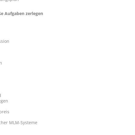
oße Aufgaben zerlegen
ssion
n
d
egen
preis
icher MLM-Systeme