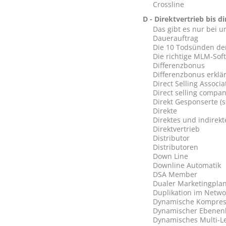
Crossline
D - Direktvertrieb bis d
Das gibt es nur bei u
Dauerauftrag
Die 10 Todsünden de
Die richtige MLM-Sof
Differenzbonus
Differenzbonus erklär
Direct Selling Associa
Direct selling compa
Direkt Gesponserte (si
Direkte
Direktes und indire
Direktvertrieb
Distributor
Distributoren
Down Line
Downline Automatik
DSA Member
Dualer Marketingplan
Duplikation im Netwo
Dynamische Kompressi
Dynamischer Ebenen
Dynamisches Multi-L