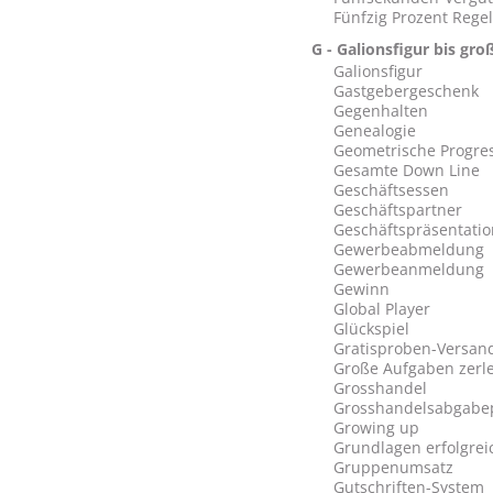
Fünfzig Prozent Regel
G - Galionsfigur bis gr
Galionsfigur
Gastgebergeschenk
Gegenhalten
Genealogie
Geometrische Progre
Gesamte Down Line
Geschäftsessen
Geschäftspartner
Geschäftspräsentatio
Gewerbeabmeldung
Gewerbeanmeldung
Gewinn
Global Player
Glückspiel
Gratisproben-Versan
Große Aufgaben zerl
Grosshandel
Grosshandelsabgabe
Growing up
Grundlagen erfolgre
Gruppenumsatz
Gutschriften-System