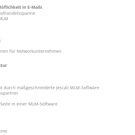
öflichkeit in E-Mails
zelhandelsspanne
 MLM
s
onen für Networkunternehmen
ntur
icht durch maßgeschneiderte Jescali MLM-Software
bspartner
d Seite in einer MLM-Software
teme