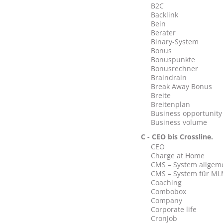
B2C
Backlink
Bein
Berater
Binary-System
Bonus
Bonuspunkte
Bonusrechner
Braindrain
Break Away Bonus
Breite
Breitenplan
Business opportunity
Business volume
C - CEO bis Crossline.
CEO
Charge at Home
CMS – System allgem
CMS – System für ML
Coaching
Combobox
Company
Corporate life
CronJob