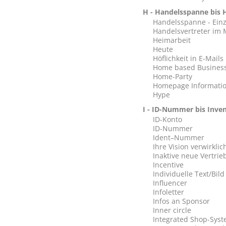
H - Handelsspanne bis H
Handelsspanne - Ein
Handelsvertreter im
Heimarbeit
Heute
Höflichkeit in E-Mails
Home based Busines
Home-Party
Homepage Informati
Hype
I - ID-Nummer bis Inve
ID-Konto
ID-Nummer
Ident–Nummer
Ihre Vision verwirkl
Inaktive neue Vertrie
Incentive
Individuelle Text/Bil
Influencer
Infoletter
Infos an Sponsor
Inner circle
Integrated Shop-Sys