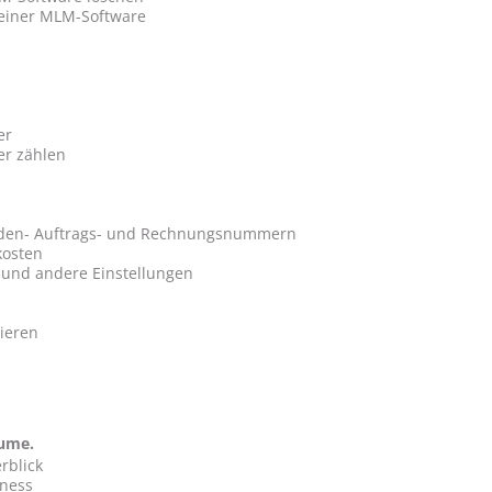
 einer MLM-Software
er
er zählen
den- Auftrags- und Rechnungsnummern
kosten
e und andere Einstellungen
ieren
lume.
rblick
iness