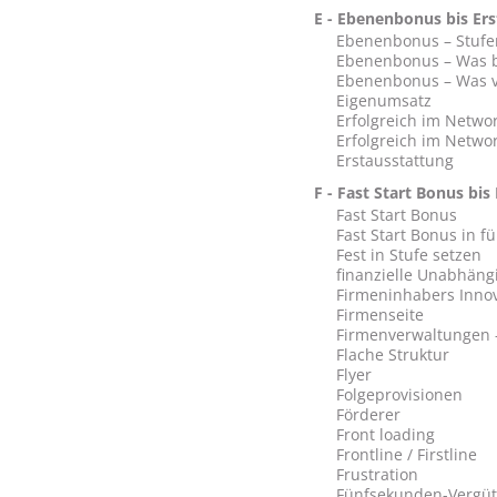
E - Ebenenbonus bis Er
Ebenenbonus – Stuf
Ebenenbonus – Was 
Ebenenbonus – Was ve
Eigenumsatz
Erfolgreich im Networ
Erfolgreich im Netwo
Erstausstattung
F - Fast Start Bonus b
Fast Start Bonus
Fast Start Bonus in f
Fest in Stufe setzen
finanzielle Unabhängi
Firmeninhabers Innov
Firmenseite
Firmenverwaltungen -
Flache Struktur
Flyer
Folgeprovisionen
Förderer
Front loading
Frontline / Firstline
Frustration
Fünfsekunden-Vergü