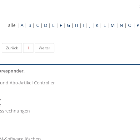
alle
|
A
|
B
|
C
|
D
|
E
|
F
|
G
|
H
|
I
|
J
|
K
|
L
|
M
|
N
|
O
|
P
Zurück
1
Weiter
oresponder.
und Abo-Artikel Controller
e
m
ussrechnungen
LM-Software löschen